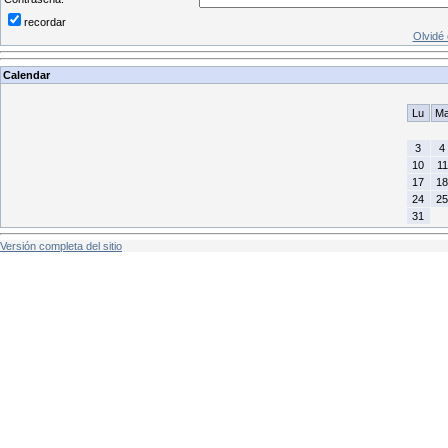
recordar
Olvidé
Calendar
Lu
M
3
4
10
11
17
18
24
25
31
Versión completa del sitio